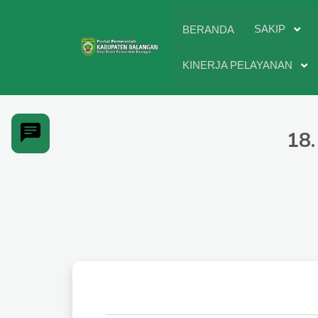
SAKIP
BERANDA
KINERJA PELAYANAN
18