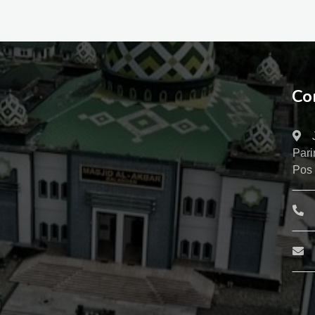
Co
Pari
Pos