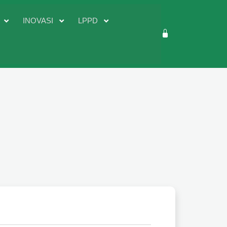
D
INOVASI
LPPD