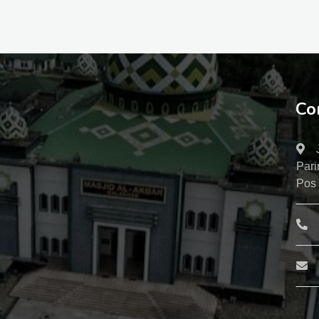
Co
Pari
Pos