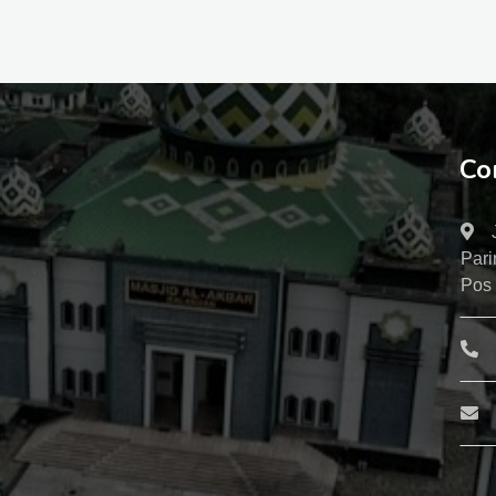
Co
Pari
Pos