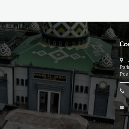
Co
Pari
Pos