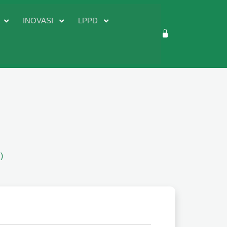
D
INOVASI
LPPD
)